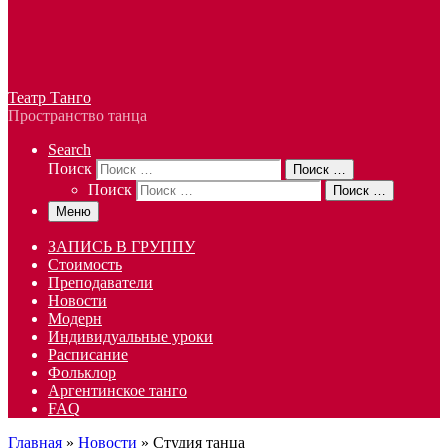
Театр Танго
Пространство танца
Search
Поиск
Поиск …
Поиск
Поиск …
Меню
ЗАПИСЬ В ГРУППУ
Стоимость
Преподаватели
Новости
Модерн
Индивидуальные уроки
Расписание
Фольклор
Аргентинское танго
FAQ
Главная
»
Новости
»
Студия танца