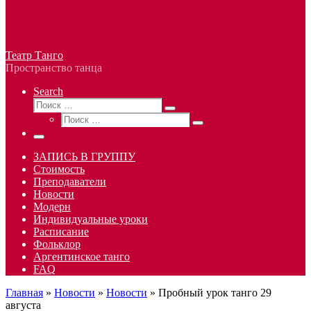
Театр Танго
Пространство танца
Search
Поиск
Поиск
Поиск
…
Поиск
…
Меню
ЗАПИСЬ В ГРУППУ
Стоимость
Преподаватели
Новости
Модерн
Индивидуальные уроки
Расписание
Фольклор
Аргентинское танго
FAQ
Главная
»
Новости
»
Новости
»
Пробный урок танго 29
августа