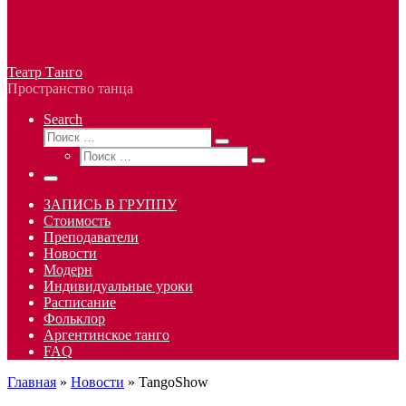
Театр Танго
Пространство танца
Search
Поиск
Поиск
Поиск
…
Поиск
…
Меню
ЗАПИСЬ В ГРУППУ
Стоимость
Преподаватели
Новости
Модерн
Индивидуальные уроки
Расписание
Фольклор
Аргентинское танго
FAQ
Главная
»
Новости
»
TangoShow