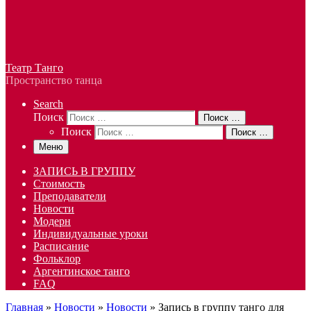
Театр Танго
Пространство танца
Search
Поиск
Поиск …
Поиск
Поиск …
Меню
ЗАПИСЬ В ГРУППУ
Стоимость
Преподаватели
Новости
Модерн
Индивидуальные уроки
Расписание
Фольклор
Аргентинское танго
FAQ
Главная
»
Новости
»
Новости
»
Запись в группу танго для