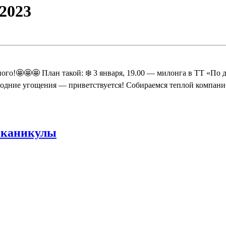
2023
го!🤩🤩🤩 План такой: ❄️ 3 января, 19.00 — милонга в ТТ «По д
дние угощения — приветствуется! Собираемся теплой компанией
е каникулы