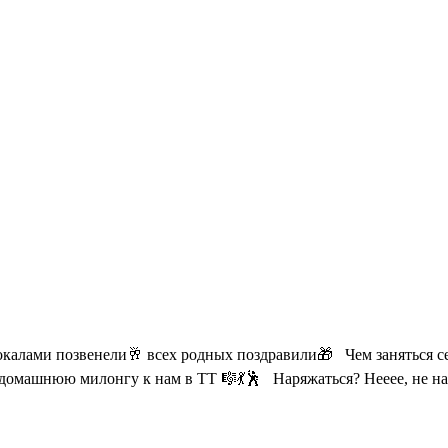
бокалами позвенели🥂 всех родных поздравили🎁 Чем заняться се
домашнюю милонгу к нам в ТТ 🎼💃🕺 Наряжаться? Нееее, не н