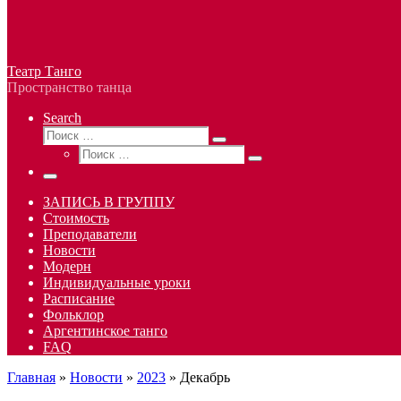
Театр Танго
Пространство танца
Search
Поиск
Поиск
Поиск
…
Поиск
…
Меню
ЗАПИСЬ В ГРУППУ
Стоимость
Преподаватели
Новости
Модерн
Индивидуальные уроки
Расписание
Фольклор
Аргентинское танго
FAQ
Главная
»
Новости
»
2023
»
Декабрь