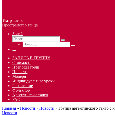
Театр Танго
Пространство танца
Search
Поиск
Поиск
Поиск
…
Поиск
…
Меню
ЗАПИСЬ В ГРУППУ
Стоимость
Преподаватели
Новости
Модерн
Индивидуальные уроки
Расписание
Фольклор
Аргентинское танго
FAQ
Главная
»
Новости
»
Новости
»
Группа аргентинского танго с н
Новости