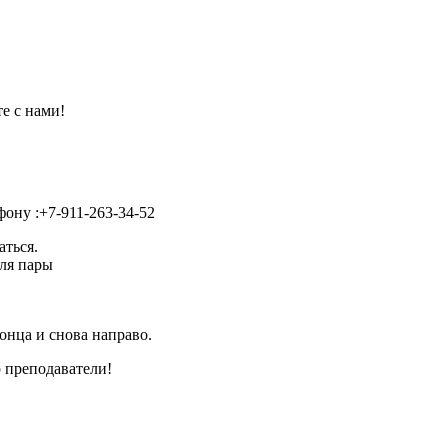
е с нами!
фону :+7-911-263-34-52
аться.
для пары
онца и снова направо.
р преподаватели!