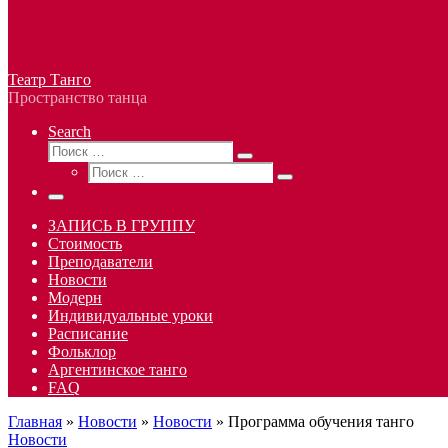
Театр Танго
Пространство танца
Search
Поиск
Поиск
Поиск
…
Поиск
…
Меню
ЗАПИСЬ В ГРУППУ
Стоимость
Преподаватели
Новости
Модерн
Индивидуальные уроки
Расписание
Фольклор
Аргентинское танго
FAQ
Главная
»
Новости
»
Новости
»
Программа обучения танго
Новости