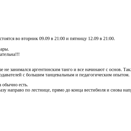
оятся во вторник 09.09 в 21:00 и пятницу 12.09 в 21:00.
пары.
ательна!!!
ше не занимался аргентинским танго и все начинают с основ. Т
еподавателей с большим танцевальным и педагогическим опытом.
а обычно есть.
разу направо по лестнице, прямо до конца вестибюля и снова нап